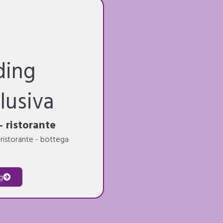
ding
clusiva
 - ristorante
- ristorante - bottega
g