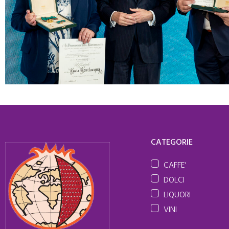
CATEGORIE
CAFFE'
DOLCI
LIQUORI
VINI