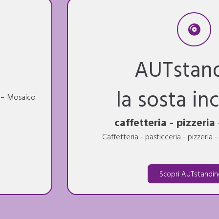
AUTstan
la sosta in
o – Mosaico
caffetteria - pizzeria
Caffetteria - pasticceria - pizzeria 
Scopri AUTstandin