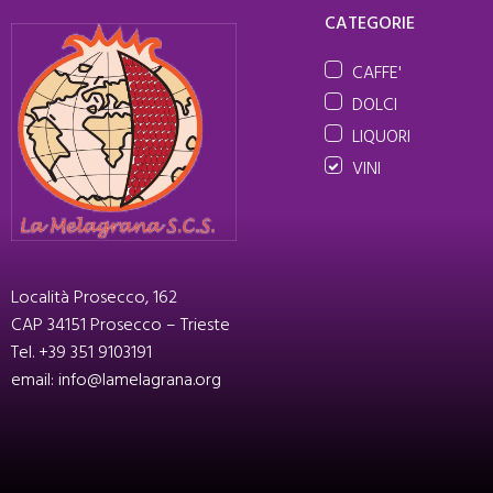
CATEGORIE
CAFFE'
DOLCI
LIQUORI
VINI
Località Prosecco, 162
CAP 34151 Prosecco – Trieste
Tel. +39 351 9103191
email: info@lamelagrana.org