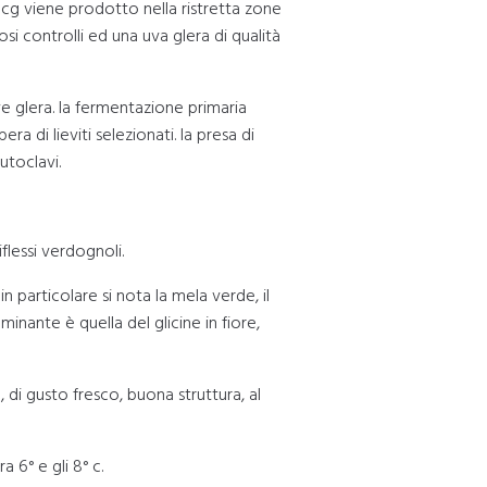
cg viene prodotto nella ristretta zone
si controlli ed una uva glera di qualità
uve glera. la fermentazione primaria
a di lieviti selezionati. la presa di
utoclavi.
iflessi verdognoli.
in particolare si nota la mela verde, il
inante è quella del glicine in fiore,
 di gusto fresco, buona struttura, al
a 6° e gli 8° c.