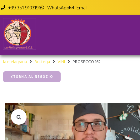
+39 351 9103191
WhatsApp
Email
la melagrana
Bottega
VINI
PROSECCO 162
TORNA AL NEGOZIO