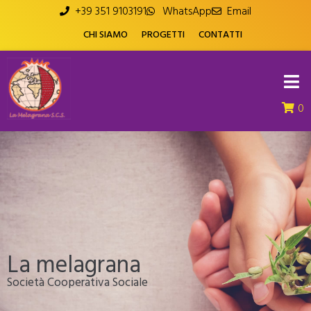
+39 351 9103191
WhatsApp
Email
CHI SIAMO
PROGETTI
CONTATTI
0
La melagrana
Società Cooperativa Sociale