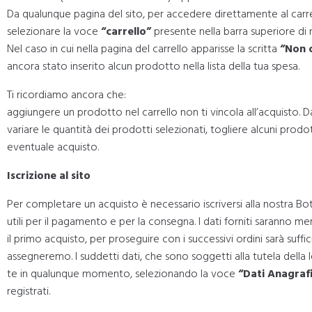
Da qualunque pagina del sito, per accedere direttamente al carrell
selezionare la voce
“carrello”
presente nella barra superiore di 
Nel caso in cui nella pagina del carrello apparisse la scritta
“Non c
ancora stato inserito alcun prodotto nella lista della tua spesa.
Ti ricordiamo ancora che:
aggiungere un prodotto nel carrello non ti vincola all’acquisto. Dal
variare le quantità dei prodotti selezionati, togliere alcuni pro
eventuale acquisto.
Iscrizione al sito
Per completare un acquisto è necessario iscriversi alla nostra Bo
utili per il pagamento e per la consegna. I dati forniti saranno 
il primo acquisto, per proseguire con i successivi ordini sarà suff
assegneremo. I suddetti dati, che sono soggetti alla tutela della
te in qualunque momento, selezionando la voce
“Dati Anagrafi
registrati.