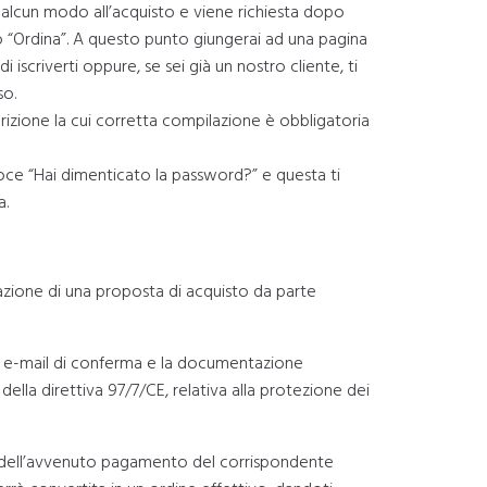
 in alcun modo all’acquisto e viene richiesta dopo
to “Ordina”. A questo punto giungerai ad una pagina
i iscriverti oppure, se sei già un nostro cliente, ti
so.
scrizione la cui corretta compilazione è obbligatoria
oce “Hai dimenticato la password?” e questa ti
a.
zione di una proposta di acquisto da parte
a e-mail di conferma e la documentazione
o della direttiva 97/7/CE, relativa alla protezione dei
a e dell’avvenuto pagamento del corrispondente