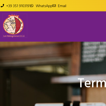
+39 351 9103191
WhatsApp
Email
Term