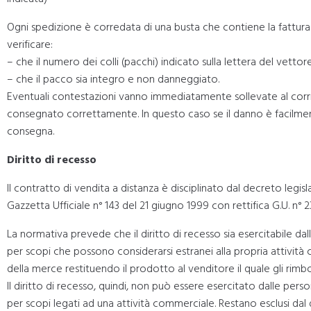
Ogni spedizione è corredata di una busta che contiene la fattura. 
verificare:
– che il numero dei colli (pacchi) indicato sulla lettera del vett
– che il pacco sia integro e non danneggiato.
Eventuali contestazioni vanno immediatamente sollevate al corrie
consegnato correttamente. In questo caso se il danno è facilmente 
consegna.
Diritto di recesso
Il contratto di vendita a distanza è disciplinato dal decreto legis
Gazzetta Ufficiale n° 143 del 21 giugno 1999 con rettifica G.U. n°
La normativa prevede che il diritto di recesso sia esercitabile d
per scopi che possono considerarsi estranei alla propria attivit
della merce restituendo il prodotto al venditore il quale gli rimbo
Il diritto di recesso, quindi, non può essere esercitato dalle per
per scopi legati ad una attività commerciale. Restano esclusi dal d