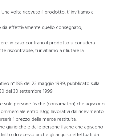
Una volta ricevuto il prodotto, ti invitiamo a
ore sia effettivamente quello consegnato;
re, in caso contrario il prodotto si considera
riscontrabile, ti invitiamo a rifiutare la
lativo n° 185 del 22 maggio 1999, pubblicato sulla
 230 del 30 settembre 1999.
alle sole persone fisiche (consumatori) che agiscono
à commerciale entro 10gg lavorativi dal ricevimento
rserà il prezzo della merce restituita.
sone giuridiche e dalle persone fisiche che agiscono
iritto di recesso anche gli acquisti effettuati da