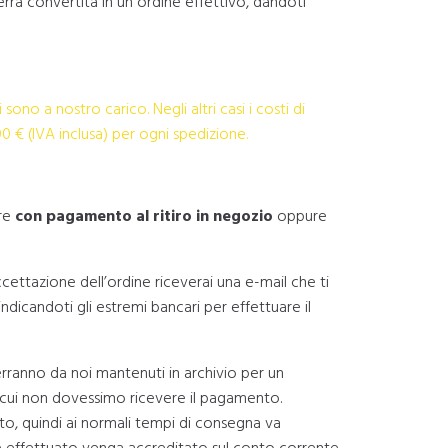
rrà convertita in un ordine effettivo, dandoti
 sono a nostro carico. Negli altri casi i costi di
0 € (IVA inclusa) per ogni spedizione.
re
con pagamento al ritiro in negozio
oppure
ccettazione dell’ordine riceverai una e-mail che ti
dicandoti gli estremi bancari per effettuare il
rranno da noi mantenuti in archivio per un
n cui non dovessimo ricevere il pagamento.
ato, quindi ai normali tempi di consegna va
te effettuato venga accreditato sul conto corrente