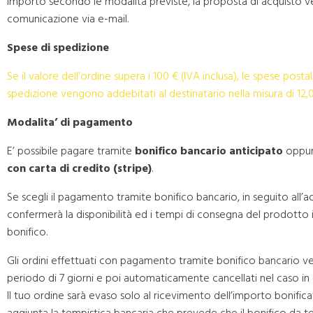
importo secondo le modalità previste, la proposta di acquisto ve
comunicazione via e-mail.
Spese di spedizione
Se il valore dell’ordine supera i 100 € (IVA inclusa), le spese postali
spedizione vengono addebitati al destinatario nella misura di 12,0
Modalita’ di pagamento
E’ possibile pagare tramite
bonifico bancario anticipato
oppu
con carta di credito (stripe)
.
Se scegli il pagamento tramite bonifico bancario, in seguito all’a
confermerà la disponibilità ed i tempi di consegna del prodotto in
bonifico.
Gli ordini effettuati con pagamento tramite bonifico bancario ve
periodo di 7 giorni e poi automaticamente cancellati nel caso i
Il tuo ordine sarà evaso solo al ricevimento dell’importo bonific
aggiunta la tempistica bancaria che prevede che il bonifico da 