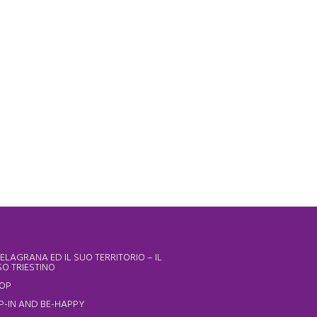
ELAGRANA ED IL SUO TERRITORIO – IL
O TRIESTINO
HOP
P-IN AND BE-HAPPY