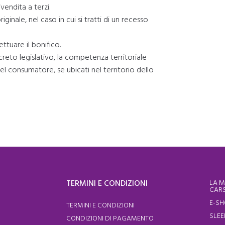
vendita a terzi.
iginale, nel caso in cui si tratti di un recesso
ttuare il bonifico.
ecreto legislativo, la competenza territoriale
el consumatore, se ubicati nel territorio dello
TERMINI E CONDIZIONI
LA M
CARS
E-S
TERMINI E CONDIZIONI
SLEE
CONDIZIONI DI PAGAMENTO