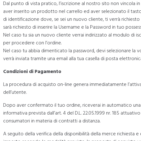
Dal punto di vista pratico, l’iscrizione al nostro sito non vincola
aver inserito un prodotto nel carrello ed aver selezionato il tas
di identificazione dove, se sei un nuovo cliente, ti verrà richiesto d
sarà richiesto di inserire la Username e la Password in tuo posses
Nel caso tu sia un nuovo cliente verrai indirizzato al modulo di i
per procedere con l’ordine.
Nel caso tu abbia dimenticato la password, devi selezionare la v
verrà inviata tramite una email alla tua casella di posta elettronic
Condizioni di Pagamento
La procedura di acquisto on-line genera immediatamente l’attiva
dell’utente.
Dopo aver confermato il tuo ordine, riceverai in automatico un
informativa prevista dall’art. 4 del D.L. 22.05.1999 nr. 185 attuativ
consumatori in materia di contratti a distanza.
A seguito della verifica della disponibilità della merce richiest