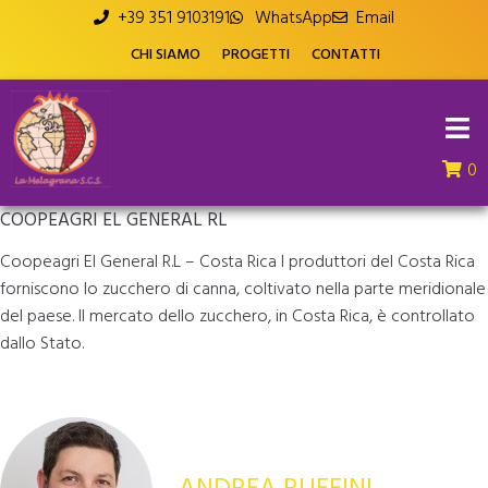
+39 351 9103191
WhatsApp
Email
CHI SIAMO
PROGETTI
CONTATTI
0
COOPEAGRI EL GENERAL RL
Coopeagri El General R.L – Costa Rica I produttori del Costa Rica
forniscono lo zucchero di canna, coltivato nella parte meridionale
del paese. Il mercato dello zucchero, in Costa Rica, è controllato
dallo Stato.
ANDREA RUFFINI