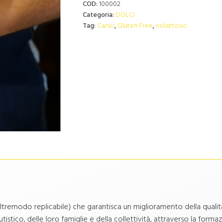
COD:
100002
Categoria:
DOLCI
Tag:
Carso
,
Gluten Free
,
nolattosio
ltremodo replicabile) che garantisca un miglioramento della qualit
autistico, delle loro famiglie e della collettività, attraverso la form