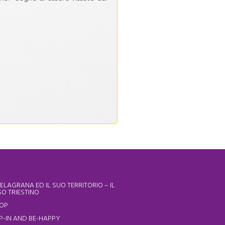
ELAGRANA ED IL SUO TERRITORIO – IL
O TRIESTINO
HOP
P-IN AND BE-HAPPY