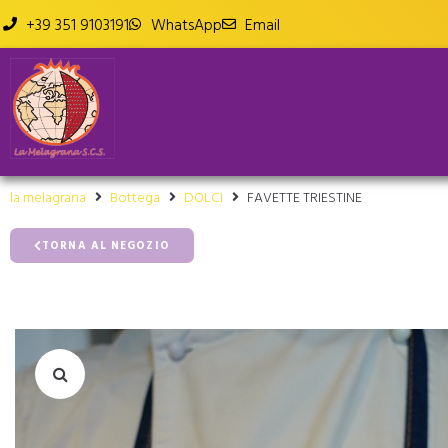
+39 351 9103191
WhatsApp
Email
la melagrana
Bottega
DOLCI
FAVETTE TRIESTINE
TORNA AL NEGOZIO