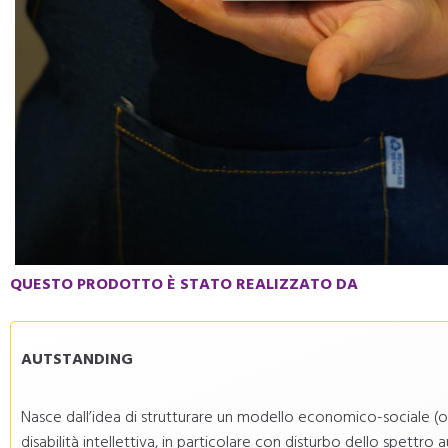
QUESTO PRODOTTO È STATO REALIZZATO DA
AUTSTANDING
Nasce dall’idea di strutturare un modello economico-sociale (o
disabilità intellettiva, in particolare con disturbo dello spettro 