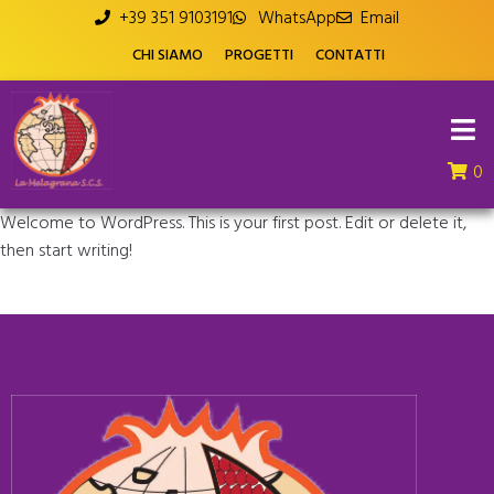
+39 351 9103191
WhatsApp
Email
CHI SIAMO
PROGETTI
CONTATTI
0
Welcome to WordPress. This is your first post. Edit or delete it,
then start writing!